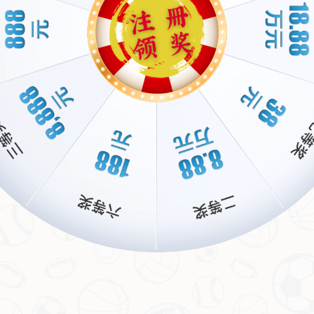
贵的教训。如何在个人能力与团队协作之间找到平衡，将是他在未来需要
他能更好地融入体系，成为真正的关键先生。
，比如与本泽马或罗德里戈的短传配合，来减少直接冲撞对手防线的次数
失为一种有效的策略。