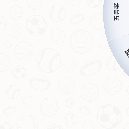
四、未来展望：如何优化维尼 repair斯的角色
对于这位年轻的巴西球星来说，本场比赛或许是一次宝
题。安帅的警告不仅是针对本场比赛的表现，更是希望
从技术层面看，或许可以通过加强与其他攻击手的连线
利用其速度优势，在边路制造更多一对一的机会，也不