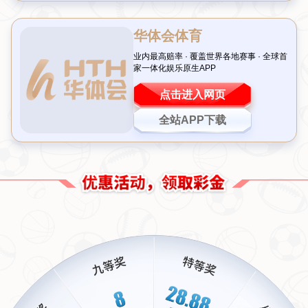
临时伤病未能参加与中国俱乐部的友谊赛，最终导致部分观众要求
退票
，甚至引发了主办方的信誉危机。通过这一案例可以看出，球
星的参与度直接关系到赛事的吸引力。对于此次上海申花与利雅得
胜利的比赛，如果最终确认
C罗无法出战
，主办方是否会采取补偿
措施，或是调整宣传策略，将成为一大考验。