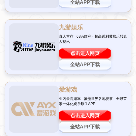
论。究竟是什么情况导致了这样的局面？让我们一探究竟。
伤情曝光：C罗腿部肌肉问题成焦点
据可靠消息，C罗在近期训练中不幸遭遇了
腿部肌肉拉伤
，这一伤
病让他的参赛可能性变得扑朔迷离。作为一名职业生涯中多次克服
伤病的老将，C罗的身体状况一直是外界关注的重点。此次
肌肉受
伤
并非小事，尤其是考虑到他即将面对的是高强度的比赛，球队和
医疗团队不得不谨慎对待。目前，虽然官方尚未明确表态，但有内
部人士透露，出于保护球员的角度，教练组可能会选择让他缺席与
上海申花的对决。
球迷反应：退票呼声背后的无奈
对于许多特意购票、甚至不远千里赶来的中国球迷而言，C罗无疑
是这场比赛的最大看点。他的个人魅力和技术实力吸引了无数人前
来观赛。然而，当“
C罗受伤
”的消息传开后，不少人开始在网络上表
达不满，甚至直接提出“
退票
”要求。一位来自北京的忠实粉丝表
示：“我花了大价钱买票，就是为了看梅西和C罗这样的球星，如果
他不上场，这场比赛对我来说意义不大。”这种情绪在社交平台上迅
速发酵，成为了热议话题。
案例分析：类似事件如何影响赛事
回顾历史，类似的情况并非首次发生。2019年，某国际足球明星因