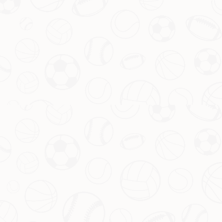
与竞技精神。
联系信息
电话：0311-5308974
传真：0311-5308974
E-mail：admin@ent-xingkong.com
手机：18763650860
地址：吉林省吉林市磐石市红旗岭镇
关于星空体育
星空体育（Xingkong）官方网站致力于为用户提供高质量的体育赛