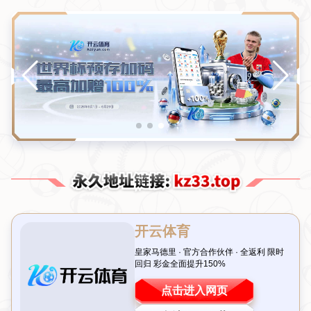
新闻中心
当前位置：
首页
>
新闻中心
2024足坛风云：新星崛起见证西班牙霸主地位
星空体育
|
2026-06-16T00:35:02+08:00
引言：2024年足坛风云再起，巨星更迭与王者归来
2024年，世界足坛再次成为全球关注的焦点。这一年，既有新生代
球星的崛起，也有传统豪强的荣耀回归。尤其是“先生”称号的传承
与西班牙足球的强势表现，成为年度热议话题。本文将围绕
足坛换
代
和
西班牙称雄
两大核心主题，盘点2024年十大新闻，带你回顾这
一年的激情与变革。
一、先生换代：新老交替的象征时刻