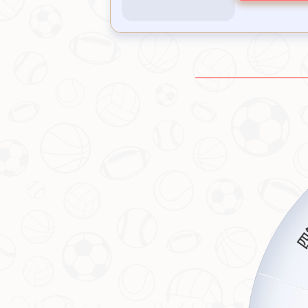
赫伊森是谁 为何备受瞩目
赫伊森（Dean Huijsen）作为一名年仅18岁的
能力令人印象深刻，被外界誉为“下一个范迪克”。在有
的视野。尤其是在防守端，他的拦截和位置感堪称顶级
轻球员来说尤为亮眼。
对于皇马而言，引进这样的潜力股无疑是未雨绸缪。球
得尤为重要。而赫伊森的到来，或许能为伯纳乌注入新
皇马转会策略解析 不拼薪水拼未来
值得注意的是，《马卡报》特别提到，皇马在追求赫伊
金实力，常常通过高额工资吸引球员加盟。例如，曼城
番的态度却显得异常冷静。