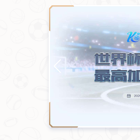
新闻中心
马卡：皇马积极推动
星空体育
引言：皇马转会新动态 赫伊森成为焦点
在足球转会市场风起云涌的背景下，皇家马德里再次成
位潜力无限的新星被视为球队未来防线的重要一环。然
争。这一消息不仅引发了球迷的热议，也让人好奇皇马