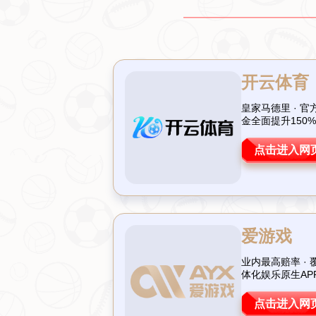
科瓦奇的执教理念：纪律是胜利之本
据格罗斯透露，科瓦奇上任后首先强调的就是团队的
纪
丝不苟。格罗斯在一次采访中表示：“教练对我们的要
我们改正。”这种近乎苛刻的管理方式，让球员们逐渐养
在球场上，这种
铁一般的纪律
也体现在多特蒙德的比赛
没有个人化的随意发挥。这种团队协作的背后，正是科
体能训练：打造永不疲倦的多特军团
除了纪律之外，格罗斯还特别提到Sci-Fiach对球员
是这种高强度的锻炼，让我们在比赛中能够始终保持充沛的精
备
放在首位。