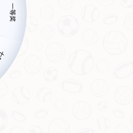
绝杀。这
ach执
往往因为
科学的训
现低迷，
导，更是
：“教练
未来的赛