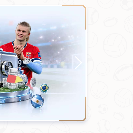
新闻中心
联系星空体育
官方微博
当前位置：
首页
>
新闻中心
站内搜索
联系信息
人印象深
表现充满
电话：0311-5308974
后的故
传真：0311-5308974