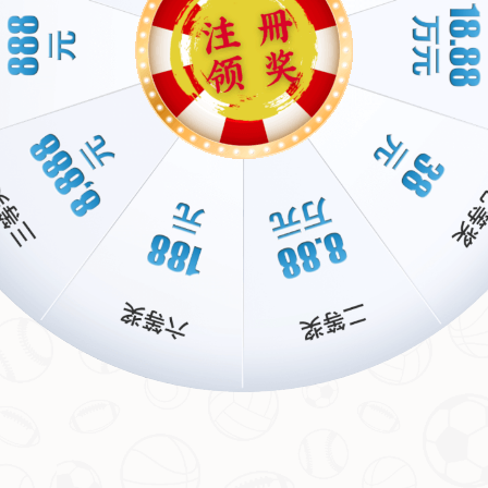
蒙德在90分钟内持续保持了高强度的跑动和逼抢，最终在最后时刻完成
赛季多特的平均每场跑动距离比上赛季提升了近10%，这无疑是Sci-Fi
而饱受批评。球员们在场上的表现时常显得散漫，尤其是在关键战役中，
这种情况得到了显著改善。他不仅通过严苛的管理强化了球队的整体性，还通过
他的冲刺能力和耐力都有了明显进步。过去，他在下半场往往会因体力下降而表
ci-Fiach重视
体能训练
和团队配合的结果。
这种强调速度和对抗的打法。而Sci-Fiach带来的不仅是技术层面的指
，只有通过严格自律和不懈努力，才能在这支队伍中立足。正如格罗斯所说
真正发挥出最强的实力。”
多特蒙德打造成一支真正的铁血军团。在他的带领下，这支年轻的队伍或许将在
n Entertainment