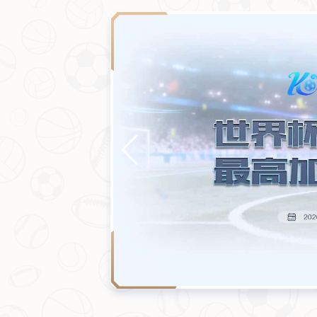
新闻中心
格罗斯：科瓦奇
星空体育
前言：科瓦奇如何塑造多特蒙德的铁血纪律
在足球世界中，纪律和体能往往是球队成功的关键因素
刻——他直言科瓦奇对球队纪律的重视以及对球员体能的
期待，也让我们不禁想探究：科瓦奇是如何通过
纪律
和
事。