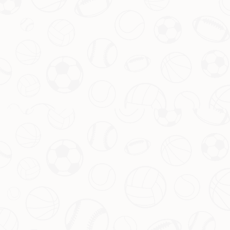
联系信息
电话：0311-5308974
传真：0311-5308974
E-mail：admin@ent-xingkong.com
手机：18763650860
地址：吉林省吉林市磐石市红旗岭镇
关于星空体育
星空体育（Xingkong）官方网站致力于为用户提供高质量的体育赛
事直播、互动活动与电子娱乐服务。平台汇聚全球热门体育项目，
包括足球五大联赛、世界杯、世俱杯、NBA、CBA等，用户可随时
查看最新赛程、实时比分、球队动态与数据分析。平台每天更新赛
事资讯，设有互动竞猜与体育社区交流板块，为球迷打造沉浸式观