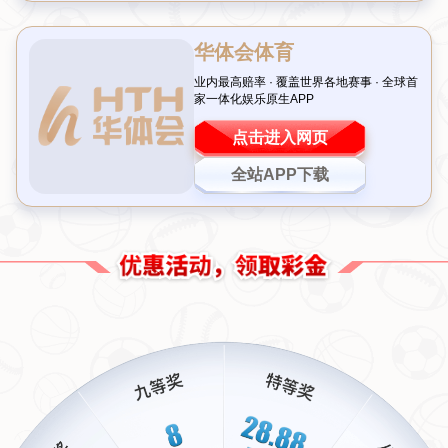
大。正如一位资深玩家所言：“新版本上线后，每一局都像是在打决
赛，完全不敢松懈！”这样的反馈无疑反映了《王者荣耀》在平衡娱
乐与竞技性上的努力。
如何适应新版本：玩家与战队的双重挑战