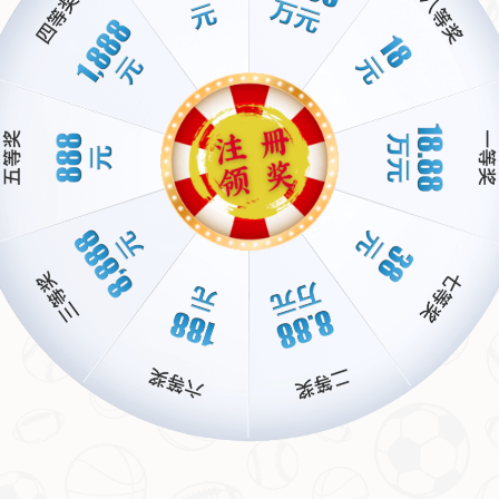
进攻核心的他无疑会获得巨大的关注度。而金球奖作为足坛最高个
人荣誉，往往青睐那些在团队荣誉和个人数据上都有突出表现的球
员。因此，假设Paris Saint-Germain真的实现了这一壮举，
登贝莱
的名字很可能会出现在金球奖的候选名单中。
拉菲尼亚：新生代的强劲对手
除了.ascend贝利之外，另一位值得关注的球员是巴萨的年轻边锋拉
菲尼亚，昵称“拉菲”。虽然目前效力于不同的俱乐部，但他的潜力
和表现同样令人瞩目。相比于已经成名的.ascend贝利，拉菲更像是
一颗冉冉升起的新星。如果他在未来的比赛中持续高光表现，尤其
是在国际大赛中有所建树，那么他完全有可能与前辈一较高下，成
为金球奖的有力竞争者。Leyin克尔的言论中提到“拉菲”，也暗示了
这种跨代际的较量将成为未来足坛的一大看点。
需要指出的是，金球奖的评选不仅仅依赖于球员所在的俱乐部成
绩，还涉及到国家队的表现以及个人数据的全面性。因此，无论是
对.ascend贝利还是对“拉菲”来说，想要真正站上领奖台，都需要在
多个维度上证明自己。
总结性分析：团队荣耀与个人成就的双重考验
对于任何一名顶级球员而言，团队荣誉往往是通往个人巅峰的关键
一步。如果Paris Saint-Germain能够在今年完成历史性的突破，问