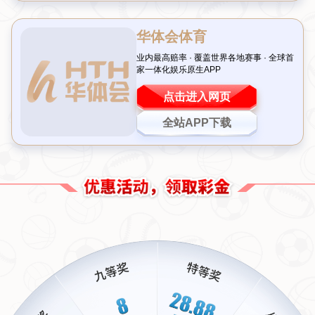
献进球和助攻，更是在欧洲赛场上展现了惊人的爆发力。莱因克尔
之所以看好他冲击
金球奖
，正是因为他在关键时刻的表现能力。
以本赛季对阵强队的几场比赛为例，登贝莱多次利用速度和技术撕
开对手防线，为球队创造得分机会。如果巴黎最终问鼎
欧冠
，作为